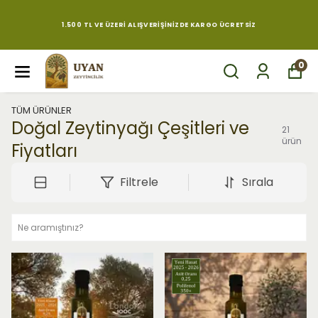
AYVALIK'TAN ÖDÜLLÜ SOĞUK SIKIM NATUREL SIZMA ZEYTINYAĞI
0
TÜM ÜRÜNLER
Doğal Zeytinyağı Çeşitleri ve
21
ürün
Fiyatları
Filtrele
Sırala