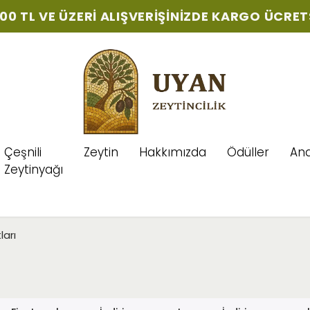
'TAN ÖDÜLLÜ SOĞUK SIKIM NATUREL SIZMA ZE
Çeşnili
Zeytin
Hakkımızda
Ödüller
Ana
Zeytinyağı
ları