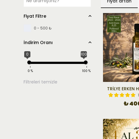
Fiyat artan
Fiyat Filtre
0 - 500 ₺
İndirim Oranı
0
100
0
%
100
%
Filtreleri temizle
TRİLYE ERKEN 
₺ 40