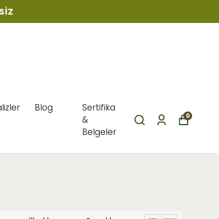
YTINYAĞI
lizler
Blog
Sertifika
0
&
Belgeler