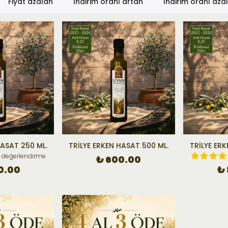
Fiyat azalan
İndirim oranı artan
İndirim oranı aza
HASAT 250 ML.
TRİLYE ERKEN HASAT 500 ML.
TRİLYE ER
1 değerlendirme
₺ 600.00
0.00
₺