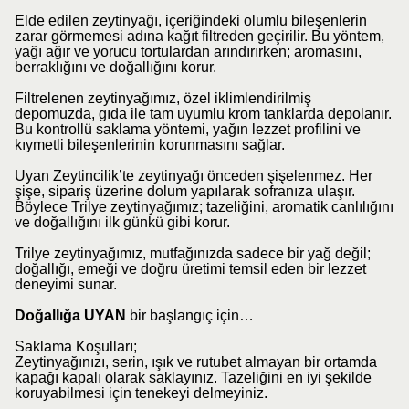
Elde edilen zeytinyağı, içeriğindeki olumlu bileşenlerin
zarar görmemesi adına kağıt filtreden geçirilir. Bu yöntem,
yağı ağır ve yorucu tortulardan arındırırken; aromasını,
berraklığını ve doğallığını korur.
Filtrelenen zeytinyağımız, özel iklimlendirilmiş
depomuzda, gıda ile tam uyumlu krom tanklarda depolanır.
Bu kontrollü saklama yöntemi, yağın lezzet profilini ve
kıymetli bileşenlerinin korunmasını sağlar.
Uyan Zeytincilik’te zeytinyağı önceden şişelenmez. Her
şişe, sipariş üzerine dolum yapılarak sofranıza ulaşır.
Böylece Trilye zeytinyağımız; tazeliğini, aromatik canlılığını
ve doğallığını ilk günkü gibi korur.
Trilye zeytinyağımız, mutfağınızda sadece bir yağ değil;
doğallığı, emeği ve doğru üretimi temsil eden bir lezzet
deneyimi sunar.
Doğallığa UYAN
bir başlangıç için…
Saklama Koşulları;
Zeytinyağınızı, serin, ışık ve rutubet almayan bir ortamda
kapağı kapalı olarak saklayınız. Tazeliğini en iyi şekilde
koruyabilmesi için tenekeyi delmeyiniz.