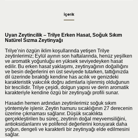
İçerik
Uyan Zeytincilik – Trilye Erken Hasat, Soğuk Sıkım
Natürel Sızma Zeytinyağı
Trilye’nin özgün iklim koşullarında yetişen Trilye
zeytinlerimiz; Eylül ayının son haftalarında, henüz yeşilken
ve aromatik yoğunluğu en yüksek seviyedeyken hasat
edilir. Bu erken hasat yaklaşımı, zeytinyağının doğallığını
ve besin değerlerini en üst seviyede tutarken, tattığınızda
dil üzerinde bıraktığı kendine has acılık ve genizdeki
karakteristik yakıcılık doğru adımlarla işlenmiş olduğunun
bir tescilidir. Trilye çeşidi, dolgun yapısı ve derin aromatik
karakteriyle kendine özgü bir zeytinyağı profili sunar.
Hasadın hemen ardından zeytinlerimiz soğuk sıkım
yöntemiyle işlenir. Zeytin hamuru sıcaklığının 27 derecenin
üzerine çıkmaması sağlanır. Düşük sıcaklıkta
gerçekleştirilen bu süreç, zeytinin doğal meyvemsiliğini,
antioksidanlarını ve polifenol değerlerini koruyarak daha
yoğun, dengeli ve karakterli bir zeytinyağı elde edilmesini
sağlar.