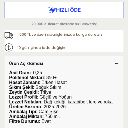
1.500 TL ve üzeri siparişlerinizde kargo ücretsiz
10 gün içinde iade değişim
Ürün Açıklaması
Asit Oranı:
0,25
Polifenol Miktarı:
350+
Hasat Zamanı:
Erken Hasat
Sıkım Şekli:
Soğuk Sıkım
Zeytin Çeşidi:
Trilye
Lezzet Profili:
Güçlü ve Yoğun
Lezzet Notaları:
Dağ kekiği, karabiber, tere ve roka
Üretim Sezonu:
2025-2026
Ambalaj Tipi:
Cam Şişe
Ambalaj Miktarı:
750 ml.
Filtre Durumu:
Evet