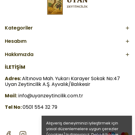
Kategoriler
Hesabım
Hakkımızda
İLETİŞİM
Adres:
Altınova Mah. Yukarı Karayer Sokak No:47
Uyan Zeytincilik A.Ş. Ayvalık/Balıkesir
Mail:
info@uyanzeytincilik.com.tr
Tel No:
0501 554 32 79
Alışveriş deneyiminizi iyileştirmek için
yasal düzenlemelere uygun çerezler
(cookies) kullanıyoruz. Detaylı bilgiye