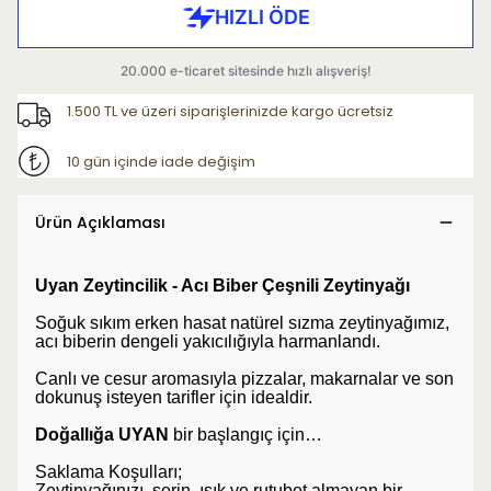
1.500 TL ve üzeri siparişlerinizde kargo ücretsiz
10 gün içinde iade değişim
Ürün Açıklaması
Uyan Zeytincilik - Acı Biber Çeşnili Zeytinyağı
Soğuk sıkım erken hasat natürel sızma zeytinyağımız,
acı biberin dengeli yakıcılığıyla harmanlandı.
Canlı ve cesur aromasıyla pizzalar, makarnalar ve son
dokunuş isteyen tarifler için idealdir.
Doğallığa UYAN
bir başlangıç için…
Saklama Koşulları;
Zeytinyağınızı, serin, ışık ve rutubet almayan bir