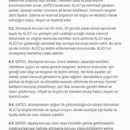
elektronik ortamda teyit etmesi, mesafeli satış sözleşmesinin
kurulmasından evvel, SATICI tarafından ALICI' ya verilmesi gereken
adresi, siparişi verilen ürünlere ait temel özellikleri, ürünlerin vergiler
dâhil fiyatını, ödeme ve teslimat bilgilerini de doğru ve eksiksiz olarak
edindiğini kabul, beyan ve taahhüt eder.
9.2.
Sözleşme konusu her bir ürün, 30 günlük yasal süreyi aşmamak
kaydı ile ALICI' nın yerleşim yeri uzaklığına bağlı olarak internet
sitesindeki ön bilgiler kısmında belirtilen süre zarfında ALICI veya
ALICI’nın gösterdiği adresteki kişi ve/veya kuruluşa teslim edilir. Bu süre
içinde ürünün ALICI’ya teslim edilememesi durumunda, ALICI’nın
sözleşmeyi feshetme hakkı saklıdır.
9.3.
SATICI, Sözleşme konusu ürünü eksiksiz, siparişte belirtilen
niteliklere uygun ve varsa garanti belgeleri, kullanım kılavuzları işin
gereği olan bilgi ve belgeler ile teslim etmeyi, her türlü ayıptan arî
olarak yasal mevzuat gereklerine göre sağlam, standartlara uygun bir
şekilde işi doğruluk ve dürüstlük esasları dâhilinde ifa etmeyi, hizmet
kalitesini koruyup yükseltmeyi, işin ifası sırasında gerekli dikkat ve
özeni göstermeyi, ihtiyat ve öngörü ile hareket etmeyi kabul, beyan ve
taahhüt eder.
9.4.
SATICI, sözleşmeden doğan ifa yükümlülüğünün süresi dolmadan
ALICI’yı bilgilendirmek ve açıkça onayını almak suretiyle eşit kalite ve
fiyatta farklı bir ürün tedarik edebilir.
9.5.
SATICI, sipariş konusu ürün veya hizmetin yerine getirilmesinin
imkânsızlaşması halinde sözleşme konusu yükümlülüklerini yerine