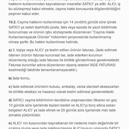
hakkının kullanımından kaynaklanan masraflar SATICI’ ya aittir. ALICI, iş
bu sözleşmeyi kabul etmekle, cayma hakkı konusunda bilgilendirildiğini
peşinen kabul eder.
10.2.
Cayma hakkının kullanılması için 14 (ondört) günlük süre içinde
SATICI' ya iadeli taahhütlü posta, faks veya eposta ile yazılı bildirimde
bulunulması ve ürünün işbu sözleşmede düzenlenen "Cayma Hakkı
Kullanılamayacak Ürünler" hükümleri çerçevesinde kullanılmamış
olması şarttır. Bu hakkın kullanılması halinde,
a)
3. kişiye veya ALICI’ ya teslim edilen ürünün faturası, (İade edilmek
istenen ürünün faturası kurumsal ise, iade ederken kurumun
düzenlemiş olduğu iade faturası ile birlikte gönderilmesi gerekmektedir.
Faturası kurumlar adına düzenlenen sipariş iadeleri İADE FATURASI
kesilmediği takdirde tamamlanamayacaktır.)
b)
İade formu,
c)
İade edilecek ürünlerin kutusu, ambalajı, varsa standart aksesuarları
ile birlikte eksiksiz ve hasarsız olarak teslim edilmesi gerekmektedir.
d)
SATICI, cayma bildiriminin kendisine ulaşmasından itibaren en geç
10 günlük süre içerisinde toplam bedeli ve ALICI’yı borç altına sokan
belgeleri ALICI’ ya iade etmek ve 20 günlük süre içerisinde malı iade
almakla yükümlüdür.
e)
ALICI’ nın kusurundan kaynaklanan bir nedenle malın değerinde bir
azalma olursa veya iade imkânsızlaşırsa ALICI kusuru oranında SATICI’