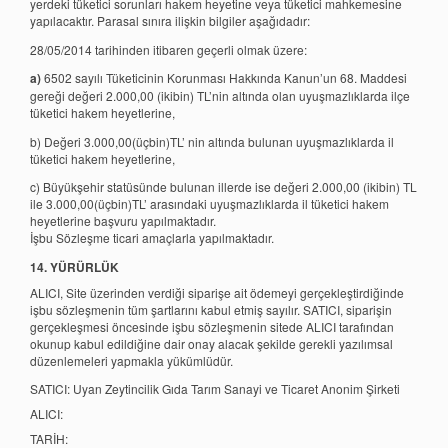
yerdeki tüketici sorunları hakem heyetine veya tüketici mahkemesine
yapılacaktır. Parasal sınıra ilişkin bilgiler aşağıdadır:
28/05/2014 tarihinden itibaren geçerli olmak üzere:
a)
6502 sayılı Tüketicinin Korunması Hakkında Kanun’un 68. Maddesi
gereği değeri 2.000,00 (ikibin) TL’nin altında olan uyuşmazlıklarda ilçe
tüketici hakem heyetlerine,
b) Değeri 3.000,00(üçbin)TL’ nin altında bulunan uyuşmazlıklarda il
tüketici hakem heyetlerine,
c) Büyükşehir statüsünde bulunan illerde ise değeri 2.000,00 (ikibin) TL
ile 3.000,00(üçbin)TL’ arasındaki uyuşmazlıklarda il tüketici hakem
heyetlerine başvuru yapılmaktadır.
İşbu Sözleşme ticari amaçlarla yapılmaktadır.
14. YÜRÜRLÜK
ALICI, Site üzerinden verdiği siparişe ait ödemeyi gerçekleştirdiğinde
işbu sözleşmenin tüm şartlarını kabul etmiş sayılır. SATICI, siparişin
gerçekleşmesi öncesinde işbu sözleşmenin sitede ALICI tarafından
okunup kabul edildiğine dair onay alacak şekilde gerekli yazılımsal
düzenlemeleri yapmakla yükümlüdür.
SATICI: Uyan Zeytincilik Gıda Tarım Sanayi ve Ticaret Anonim Şirketi
ALICI:
TARİH: