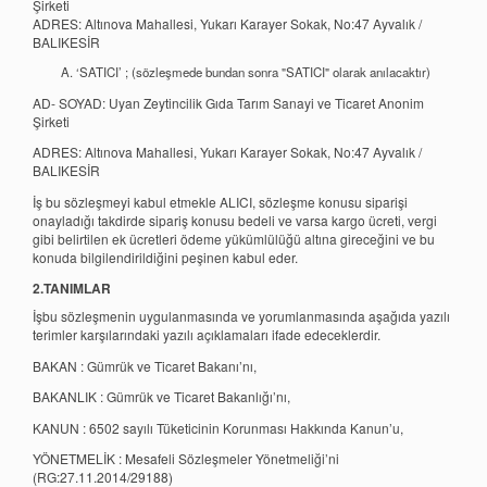
Şirketi
ADRES: Altınova Mahallesi, Yukarı Karayer Sokak, No:47 Ayvalık /
BALIKESİR
‘SATICI’ ; (sözleşmede bundan sonra "SATICI" olarak anılacaktır)
AD- SOYAD:
Uyan Zeytincilik Gıda Tarım Sanayi ve Ticaret Anonim
Şirketi
ADRES: Altınova Mahallesi, Yukarı Karayer Sokak, No:47 Ayvalık /
BALIKESİR
İş bu sözleşmeyi kabul etmekle ALICI, sözleşme konusu siparişi
onayladığı takdirde sipariş konusu bedeli ve varsa kargo ücreti, vergi
gibi belirtilen ek ücretleri ödeme yükümlülüğü altına gireceğini ve bu
konuda bilgilendirildiğini peşinen kabul eder.
2.TANIMLAR
İşbu sözleşmenin uygulanmasında ve yorumlanmasında aşağıda yazılı
terimler karşılarındaki yazılı açıklamaları ifade edeceklerdir.
BAKAN : Gümrük ve Ticaret Bakanı’nı,
BAKANLIK : Gümrük ve Ticaret Bakanlığı’nı,
KANUN : 6502 sayılı Tüketicinin Korunması Hakkında Kanun’u,
YÖNETMELİK : Mesafeli Sözleşmeler Yönetmeliği’ni
(RG:27.11.2014/29188)