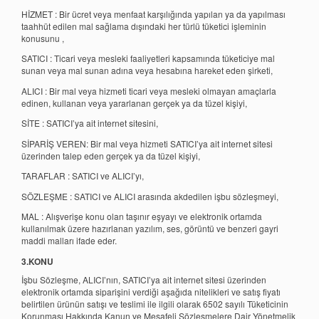
HİZMET : Bir ücret veya menfaat karşılığında yapılan ya da yapılması
taahhüt edilen mal sağlama dışındaki her türlü tüketici işleminin
konusunu ,
SATICI : Ticari veya mesleki faaliyetleri kapsamında tüketiciye mal
sunan veya mal sunan adına veya hesabına hareket eden şirketi,
ALICI : Bir mal veya hizmeti ticari veya mesleki olmayan amaçlarla
edinen, kullanan veya yararlanan gerçek ya da tüzel kişiyi,
SİTE : SATICI’ya ait internet sitesini,
SİPARİŞ VEREN: Bir mal veya hizmeti SATICI’ya ait internet sitesi
üzerinden talep eden gerçek ya da tüzel kişiyi,
TARAFLAR : SATICI ve ALICI’yı,
SÖZLEŞME : SATICI ve ALICI arasında akdedilen işbu sözleşmeyi,
MAL : Alışverişe konu olan taşınır eşyayı ve elektronik ortamda
kullanılmak üzere hazırlanan yazılım, ses, görüntü ve benzeri gayri
maddi malları ifade eder.
3.KONU
İşbu Sözleşme, ALICI’nın, SATICI’ya ait internet sitesi üzerinden
elektronik ortamda siparişini verdiği aşağıda nitelikleri ve satış fiyatı
belirtilen ürünün satışı ve teslimi ile ilgili olarak 6502 sayılı Tüketicinin
Korunması Hakkında Kanun ve Mesafeli Sözleşmelere Dair Yönetmelik