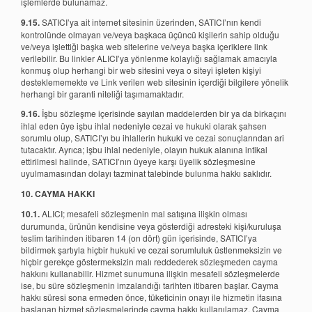
işlemlerde bulunamaz.
9.15.
SATICI’ya ait internet sitesinin üzerinden, SATICI’nın kendi
kontrolünde olmayan ve/veya başkaca üçüncü kişilerin sahip olduğu
ve/veya işlettiği başka web sitelerine ve/veya başka içeriklere link
verilebilir. Bu linkler ALICI’ya yönlenme kolaylığı sağlamak amacıyla
konmuş olup herhangi bir web sitesini veya o siteyi işleten kişiyi
desteklememekte ve Link verilen web sitesinin içerdiği bilgilere yönelik
herhangi bir garanti niteliği taşımamaktadır.
9.16.
İşbu sözleşme içerisinde sayılan maddelerden bir ya da birkaçını
ihlal eden üye işbu ihlal nedeniyle cezai ve hukuki olarak şahsen
sorumlu olup, SATICI’yı bu ihlallerin hukuki ve cezai sonuçlarından ari
tutacaktır. Ayrıca; işbu ihlal nedeniyle, olayın hukuk alanına intikal
ettirilmesi halinde, SATICI’nın üyeye karşı üyelik sözleşmesine
uyulmamasından dolayı tazminat talebinde bulunma hakkı saklıdır.
10. CAYMA HAKKI
10.1.
ALICI; mesafeli sözleşmenin mal satışına ilişkin olması
durumunda, ürünün kendisine veya gösterdiği adresteki kişi/kuruluşa
teslim tarihinden itibaren 14 (on dört) gün içerisinde, SATICI’ya
bildirmek şartıyla hiçbir hukuki ve cezai sorumluluk üstlenmeksizin ve
hiçbir gerekçe göstermeksizin malı reddederek sözleşmeden cayma
hakkını kullanabilir. Hizmet sunumuna ilişkin mesafeli sözleşmelerde
ise, bu süre sözleşmenin imzalandığı tarihten itibaren başlar. Cayma
hakkı süresi sona ermeden önce, tüketicinin onayı ile hizmetin ifasına
başlanan hizmet sözleşmelerinde cayma hakkı kullanılamaz. Cayma