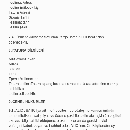
Teslimat Adresi
Teslim Edilecek kişi
Fatura Adresi
Sipariş Tarihi
Teslimat tarihi
Teslim şekli
7.4.
Ürün sevkiyat masrafı olan kargo ücreti ALICI tarafından
ödenecektir.
8
. FATURA BİLGİLERİ
Ad/Soyad/Unvan
Adres
Telefon
Faks
Eposta/kullanıcı adı
Fatura teslim :Fatura sipariş teslimatı sırasında fatura adresine sipariş
ile birlikte
teslim edilecektir.
9. GENEL HÜKÜMLER
9.1.
ALICI, SATICI’ya ait internet sitesinde sözleşme konusu ürünün
temel nitelikleri, satış fiyatı ve ödeme şekli ile teslimata ilişkin ön bilgileri
okuyup, bilgi sahibi olduğunu, elektronik ortamda gerekli teyidi
verdiğini kabul, beyan ve taahhüt eder. ALICI’nın; Ön Bilgilendirmeyi