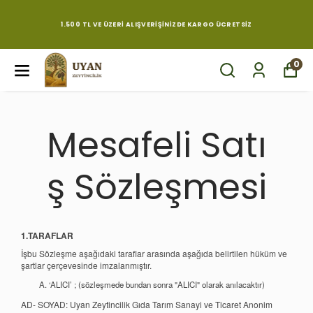
1.500 TL VE ÜZERI ALIŞVERIŞINIZDE KARGO ÜCRETSIZ
0
Mesafeli Satı
ş Sözleşmesi
1.TARAFLAR
İşbu Sözleşme aşağıdaki taraflar arasında aşağıda belirtilen hüküm ve
şartlar çerçevesinde imzalanmıştır.
‘ALICI’ ; (sözleşmede bundan sonra "ALICI" olarak anılacaktır)
AD- SOYAD: Uyan Zeytincilik Gıda Tarım Sanayi ve Ticaret Anonim