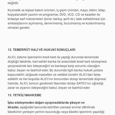
değildir.
Kozmetik ve kişisel bakım ürünleri, iç giyim ürünleri, mayo, bikini, kitap,
kopyalanabilir yazılım ve programlar, DVD, VCD, CD ve kasetler ile
kırtasiye sarf malzemeleri (toner, kartuş, şerit vb.) iade edilebilmesi için
ambalajlarının açılmamış, denenmemiş, bozulmamış ve kullanılmamış
olmaları gerekir.
12. TEMERRÜT HALİ VE HUKUKİ SONUÇLARI
ALICI, ödeme işlemlerini kredi kartı ile yaptığı durumda temerrüde
düştüğü takdirde, kart sahibi banka ile arasındaki kredi kartı sözleşmesi
çerçevesinde faiz ödeyeceğini ve bankaya karşı sorumlu olacağını
kabul, beyan ve taahhüt eder. Bu durumda ilgili banka hukuki yollara
başvurabilir; doğacak masrafları ve vekâlet ücretini ALICI’dan talep
edebilir ve her koşulda ALICI’nın borcundan dolayı temerrüde düşmesi
halinde, ALICI, borcun gecikmeli ifasından dolayı SATICI’nın uğradığı
zarar ve ziyanını ödeyeceğini kabul, beyan ve taahhüt eder
13. YETKİLİ MAHKEME
İşbu sözleşmeden doğan uyuşmazlıklarda şikayet ve
itirazlar,
aşağıdaki kanunda belirtilen parasal sınırlar dâhilinde
tüketicinin yerleşim yerinin bulunduğu veya tüketici işleminin yapıldığı