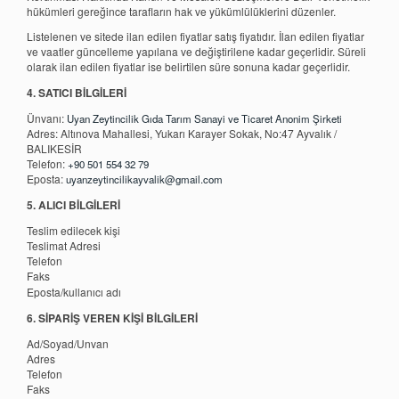
hükümleri gereğince tarafların hak ve yükümlülüklerini düzenler.
Listelenen ve sitede ilan edilen fiyatlar satış fiyatıdır. İlan edilen fiyatlar
ve vaatler güncelleme yapılana ve değiştirilene kadar geçerlidir. Süreli
olarak ilan edilen fiyatlar ise belirtilen süre sonuna kadar geçerlidir.
4. SATICI BİLGİLERİ
Ünvanı:
Uyan Zeytincilik Gıda Tarım Sanayi ve Ticaret Anonim Şirketi
Adres: Altınova Mahallesi, Yukarı Karayer Sokak, No:47 Ayvalık /
BALIKESİR
Telefon:
+90 501 554 32 79
Eposta:
uyanzeytincilikayvalik@gmail.com
5. ALICI BİLGİLERİ
Teslim edilecek kişi
Teslimat Adresi
Telefon
Faks
Eposta/kullanıcı adı
6. SİPARİŞ VEREN KİŞİ BİLGİLERİ
Ad/Soyad/Unvan
Adres
Telefon
Faks