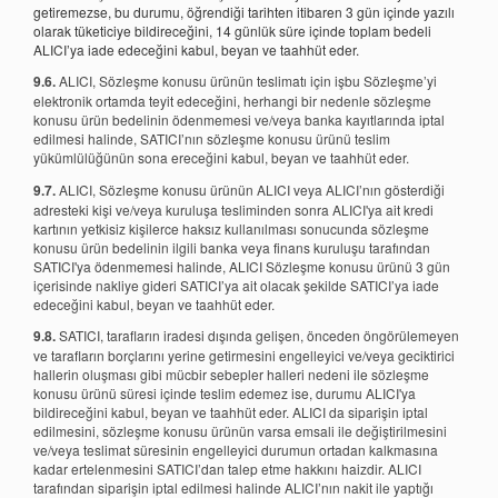
getiremezse, bu durumu, öğrendiği tarihten itibaren 3 gün içinde yazılı
olarak tüketiciye bildireceğini, 14 günlük süre içinde toplam bedeli
ALICI’ya iade edeceğini kabul, beyan ve taahhüt eder.
9.6.
ALICI, Sözleşme konusu ürünün teslimatı için işbu Sözleşme’yi
elektronik ortamda teyit edeceğini, herhangi bir nedenle sözleşme
konusu ürün bedelinin ödenmemesi ve/veya banka kayıtlarında iptal
edilmesi halinde, SATICI’nın sözleşme konusu ürünü teslim
yükümlülüğünün sona ereceğini kabul, beyan ve taahhüt eder.
9.7.
ALICI, Sözleşme konusu ürünün ALICI veya ALICI’nın gösterdiği
adresteki kişi ve/veya kuruluşa tesliminden sonra ALICI'ya ait kredi
kartının yetkisiz kişilerce haksız kullanılması sonucunda sözleşme
konusu ürün bedelinin ilgili banka veya finans kuruluşu tarafından
SATICI'ya ödenmemesi halinde, ALICI Sözleşme konusu ürünü 3 gün
içerisinde nakliye gideri SATICI’ya ait olacak şekilde SATICI’ya iade
edeceğini kabul, beyan ve taahhüt eder.
9.8.
SATICI, tarafların iradesi dışında gelişen, önceden öngörülemeyen
ve tarafların borçlarını yerine getirmesini engelleyici ve/veya geciktirici
hallerin oluşması gibi mücbir sebepler halleri nedeni ile sözleşme
konusu ürünü süresi içinde teslim edemez ise, durumu ALICI'ya
bildireceğini kabul, beyan ve taahhüt eder. ALICI da siparişin iptal
edilmesini, sözleşme konusu ürünün varsa emsali ile değiştirilmesini
ve/veya teslimat süresinin engelleyici durumun ortadan kalkmasına
kadar ertelenmesini SATICI’dan talep etme hakkını haizdir. ALICI
tarafından siparişin iptal edilmesi halinde ALICI’nın nakit ile yaptığı