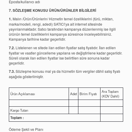
Eposta/kullanıcı adı
7. SÖZLEŞME KONUSU ÜRÜN/ÜRÜNLER BİLGİLERİ
1.
Malın /Ürün/Ürünlerin/ Hizmetin temel özelliklerini (türü, miktarı,
marka/modeli, rengi, adedi) SATICI’ya ait internet sitesinde
yayınlanmaktadır. Satıcı tarafından kampanya düzenlenmiş ise ilgili
ürünün temel özelliklerini kampanya süresince inceleyebilirsiniz.
Kampanya tarihine kadar geçerlidir.
7.2.
Listelenen ve sitede ilan edilen fiyatlar satış fiyatıdır. İlan edilen
fiyatlar ve vaatler güncelleme yapılana ve değiştirilene kadar geçerlidir.
Süreli olarak ilan edilen fiyatlar ise belirtilen süre sonuna kadar
geçerlidir.
7.3.
Sözleşme konusu mal ya da hizmetin tüm vergiler dâhil satış fiyatı
aşağıda gösterilmiştir.
Ara Toplam
Ürün Açıklaması
Adet
Birim Fiyatı
(KDV Dahil)
Kargo Tutarı
Toplam :
Ödeme Şekli ve Planı