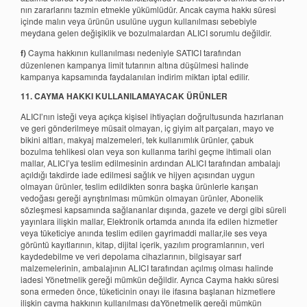
nın zararlarını tazmin etmekle yükümlüdür. Ancak cayma hakkı süresi
içinde malın veya ürünün usulüne uygun kullanılması sebebiyle
meydana gelen değişiklik ve bozulmalardan ALICI sorumlu değildir.
f)
Cayma hakkının kullanılması nedeniyle SATICI tarafından
düzenlenen kampanya limit tutarının altına düşülmesi halinde
kampanya kapsamında faydalanılan indirim miktarı iptal edilir.
11. CAYMA HAKKI KULLANILAMAYACAK ÜRÜNLER
ALICI’nın isteği veya açıkça kişisel ihtiyaçları doğrultusunda hazırlanan
ve geri gönderilmeye müsait olmayan, iç giyim alt parçaları, mayo ve
bikini altları, makyaj malzemeleri, tek kullanımlık ürünler, çabuk
bozulma tehlikesi olan veya son kullanma tarihi geçme ihtimali olan
mallar, ALICI’ya teslim edilmesinin ardından ALICI tarafından ambalajı
açıldığı takdirde iade edilmesi sağlık ve hijyen açısından uygun
olmayan ürünler, teslim edildikten sonra başka ürünlerle karışan
vedoğası gereği ayrıştırılması mümkün olmayan ürünler, Abonelik
sözleşmesi kapsamında sağlananlar dışında, gazete ve dergi gibi süreli
yayınlara ilişkin mallar, Elektronik ortamda anında ifa edilen hizmetler
veya tüketiciye anında teslim edilen gayrimaddi mallar,ile ses veya
görüntü kayıtlarının, kitap, dijital içerik, yazılım programlarının, veri
kaydedebilme ve veri depolama cihazlarının, bilgisayar sarf
malzemelerinin, ambalajının ALICI tarafından açılmış olması halinde
iadesi Yönetmelik gereği mümkün değildir. Ayrıca Cayma hakkı süresi
sona ermeden önce, tüketicinin onayı ile ifasına başlanan hizmetlere
ilişkin cayma hakkının kullanılması daYönetmelik gereği mümkün