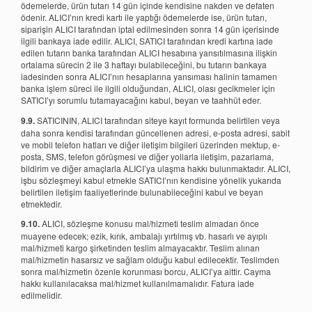
ödemelerde, ürün tutarı 14 gün içinde kendisine nakden ve defaten
ödenir. ALICI’nın kredi kartı ile yaptığı ödemelerde ise, ürün tutarı,
siparişin ALICI tarafından iptal edilmesinden sonra 14 gün içerisinde
ilgili bankaya iade edilir. ALICI, SATICI tarafından kredi kartına iade
edilen tutarın banka tarafından ALICI hesabına yansıtılmasına ilişkin
ortalama sürecin 2 ile 3 haftayı bulabileceğini, bu tutarın bankaya
iadesinden sonra ALICI’nın hesaplarına yansıması halinin tamamen
banka işlem süreci ile ilgili olduğundan, ALICI, olası gecikmeler için
SATICI’yı sorumlu tutamayacağını kabul, beyan ve taahhüt eder.
9.9.
SATICININ, ALICI tarafından siteye kayıt formunda belirtilen veya
daha sonra kendisi tarafından güncellenen adresi, e-posta adresi, sabit
ve mobil telefon hatları ve diğer iletişim bilgileri üzerinden mektup, e-
posta, SMS, telefon görüşmesi ve diğer yollarla iletişim, pazarlama,
bildirim ve diğer amaçlarla ALICI’ya ulaşma hakkı bulunmaktadır. ALICI,
işbu sözleşmeyi kabul etmekle SATICI’nın kendisine yönelik yukarıda
belirtilen iletişim faaliyetlerinde bulunabileceğini kabul ve beyan
etmektedir.
9.10.
ALICI, sözleşme konusu mal/hizmeti teslim almadan önce
muayene edecek; ezik, kırık, ambalajı yırtılmış vb. hasarlı ve ayıplı
mal/hizmeti kargo şirketinden teslim almayacaktır. Teslim alınan
mal/hizmetin hasarsız ve sağlam olduğu kabul edilecektir. Teslimden
sonra mal/hizmetin özenle korunması borcu, ALICI’ya aittir. Cayma
hakkı kullanılacaksa mal/hizmet kullanılmamalıdır. Fatura iade
edilmelidir.