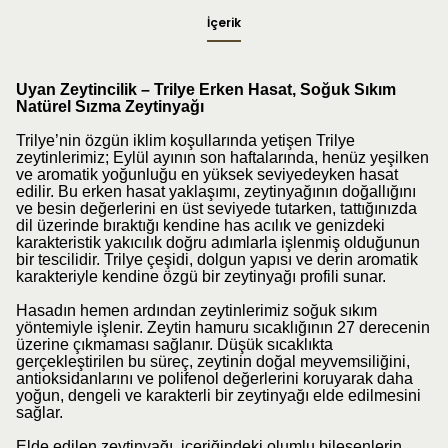
İçerik
Uyan Zeytincilik – Trilye Erken Hasat, Soğuk Sıkım
Natürel Sızma Zeytinyağı
Trilye’nin özgün iklim koşullarında yetişen Trilye
zeytinlerimiz; Eylül ayının son haftalarında, henüz yeşilken
ve aromatik yoğunluğu en yüksek seviyedeyken hasat
edilir. Bu erken hasat yaklaşımı, zeytinyağının doğallığını
ve besin değerlerini en üst seviyede tutarken, tattığınızda
dil üzerinde bıraktığı kendine has acılık ve genizdeki
karakteristik yakıcılık doğru adımlarla işlenmiş olduğunun
bir tescilidir. Trilye çeşidi, dolgun yapısı ve derin aromatik
karakteriyle kendine özgü bir zeytinyağı profili sunar.
Hasadın hemen ardından zeytinlerimiz soğuk sıkım
yöntemiyle işlenir. Zeytin hamuru sıcaklığının 27 derecenin
üzerine çıkmaması sağlanır. Düşük sıcaklıkta
gerçekleştirilen bu süreç, zeytinin doğal meyvemsiliğini,
antioksidanlarını ve polifenol değerlerini koruyarak daha
yoğun, dengeli ve karakterli bir zeytinyağı elde edilmesini
sağlar.
Elde edilen zeytinyağı, içeriğindeki olumlu bileşenlerin