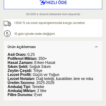
1.500 TL ve üzeri siparişlerinizde kargo ücretsiz
10 gün içinde iade değişim
Ürün Açıklaması
Asit Oranı:
0,25
Polifenol Miktarı:
350+
Hasat Zamanı:
Erken Hasat
Sıkım Şekli:
Soğuk Sıkım
Zeytin Çeşidi:
Trilye
Lezzet Profili:
Güçlü ve Yoğun
Lezzet Notaları:
Dağ kekiği, karabiber, tere ve roka
Üretim Sezonu:
2025-2026
Ambalaj Tipi:
Teneke
Ambalaj Miktarı:
2
litre
Filtre Durumu:
Evet