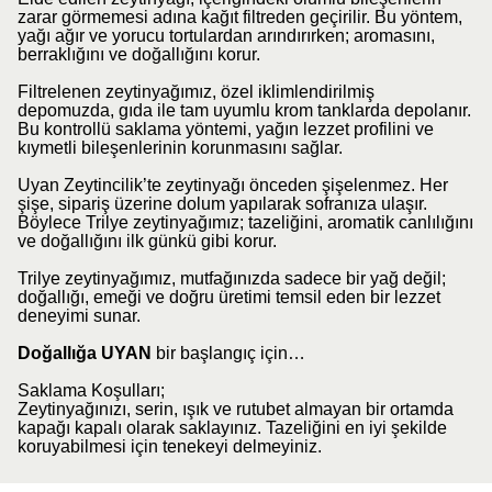
zarar görmemesi adına kağıt filtreden geçirilir. Bu yöntem,
yağı ağır ve yorucu tortulardan arındırırken; aromasını,
berraklığını ve doğallığını korur.
Filtrelenen zeytinyağımız, özel iklimlendirilmiş
depomuzda, gıda ile tam uyumlu krom tanklarda depolanır.
Bu kontrollü saklama yöntemi, yağın lezzet profilini ve
kıymetli bileşenlerinin korunmasını sağlar.
Uyan Zeytincilik’te zeytinyağı önceden şişelenmez. Her
şişe, sipariş üzerine dolum yapılarak sofranıza ulaşır.
Böylece Trilye zeytinyağımız; tazeliğini, aromatik canlılığını
ve doğallığını ilk günkü gibi korur.
Trilye zeytinyağımız, mutfağınızda sadece bir yağ değil;
doğallığı, emeği ve doğru üretimi temsil eden bir lezzet
deneyimi sunar.
Doğallığa UYAN
bir başlangıç için…
Saklama Koşulları;
Zeytinyağınızı, serin, ışık ve rutubet almayan bir ortamda
kapağı kapalı olarak saklayınız. Tazeliğini en iyi şekilde
koruyabilmesi için tenekeyi delmeyiniz.