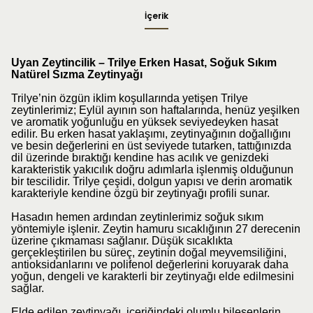
İçerik
Uyan Zeytincilik – Trilye Erken Hasat, Soğuk Sıkım
Natürel Sızma Zeytinyağı
Trilye’nin özgün iklim koşullarında yetişen Trilye
zeytinlerimiz; Eylül ayının son haftalarında, henüz yeşilken
ve aromatik yoğunluğu en yüksek seviyedeyken hasat
edilir. Bu erken hasat yaklaşımı, zeytinyağının doğallığını
ve besin değerlerini en üst seviyede tutarken, tattığınızda
dil üzerinde bıraktığı kendine has acılık ve genizdeki
karakteristik yakıcılık doğru adımlarla işlenmiş olduğunun
bir tescilidir. Trilye çeşidi, dolgun yapısı ve derin aromatik
karakteriyle kendine özgü bir zeytinyağı profili sunar.
Hasadın hemen ardından zeytinlerimiz soğuk sıkım
yöntemiyle işlenir. Zeytin hamuru sıcaklığının 27 derecenin
üzerine çıkmaması sağlanır. Düşük sıcaklıkta
gerçekleştirilen bu süreç, zeytinin doğal meyvemsiliğini,
antioksidanlarını ve polifenol değerlerini koruyarak daha
yoğun, dengeli ve karakterli bir zeytinyağı elde edilmesini
sağlar.
Elde edilen zeytinyağı, içeriğindeki olumlu bileşenlerin