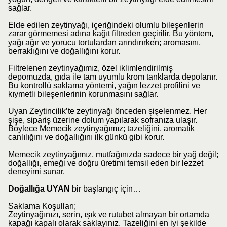
sağlar.
Elde edilen zeytinyağı, içeriğindeki olumlu bileşenlerin
zarar görmemesi adına kağıt filtreden geçirilir. Bu yöntem,
yağı ağır ve yorucu tortulardan arındırırken; aromasını,
berraklığını ve doğallığını korur.
Filtrelenen zeytinyağımız, özel iklimlendirilmiş
depomuzda, gıda ile tam uyumlu krom tanklarda depolanır.
Bu kontrollü saklama yöntemi, yağın lezzet profilini ve
kıymetli bileşenlerinin korunmasını sağlar.
Uyan Zeytincilik’te zeytinyağı önceden şişelenmez. Her
şişe, sipariş üzerine dolum yapılarak sofranıza ulaşır.
Böylece Memecik zeytinyağımız; tazeliğini, aromatik
canlılığını ve doğallığını ilk günkü gibi korur.
Memecik zeytinyağımız, mutfağınızda sadece bir yağ değil;
doğallığı, emeği ve doğru üretimi temsil eden bir lezzet
deneyimi sunar.
Doğallığa UYAN
bir başlangıç için…
Saklama Koşulları;
Zeytinyağınızı, serin, ışık ve rutubet almayan bir ortamda
kapağı kapalı olarak saklayınız. Tazeliğini en iyi şekilde