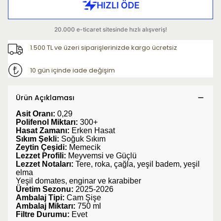
1.500 TL ve üzeri siparişlerinizde kargo ücretsiz
10 gün içinde iade değişim
Ürün Açıklaması
Asit Oranı:
0,29
Polifenol Miktarı:
300+
Hasat Zamanı:
Erken Hasat
Sıkım Şekli:
Soğuk Sıkım
Zeytin Çeşidi:
Memecik
Lezzet Profili:
Meyvemsi ve Güçlü
Lezzet Notaları:
Tere, roka, çağla, yeşil badem, yeşil
elma
Yeşil domates, enginar ve karabiber
Üretim Sezonu:
2025-2026
Ambalaj Tipi:
Cam Şişe
Ambalaj Miktarı:
750 ml
Filtre Durumu:
Evet