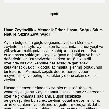
İçerik
Uyan Zeytincilik – Memecik Erken Hasat, Soğuk Sıkım
Natürel Sızma Zeytinyağı
Aydın bölgesinin güçlü doğasında yetişen Memecik
zeytinlerimiz; Eylül ayının son haftalarında, henüz yeşil ve
yüksek aromatik potansiyele sahipken hasat edilir. Bu
erken hasat yaklaşımı, zeytinyağının doğallığını ve besin
değerlerini en üst seviyede tutarken, tattığınızda dil
üzerinde bıraktığı kendine has acılık ve genizdeki
karakteristik yakıcılık doğru adımlarla işlenmiş olduğunun
bir tescilidir. Memecik çeşidi, doğası gereği yoğun
meyvemsiliği ve belirgin karakteriyle öne çıkan özel bir
zeytindir.
Hasadın hemen ardından zeytinlerimiz soğuk sıkım
yöntemiyle işlenir. Zeytin hamuru sıcaklığının 27 derecenin
üzerine çıkmaması sağlanır. Düşük sıcaklıkta
gerçekleştirilen bu süreç, zeytinin doğal meyvemsiliğini,
antioksidanlarını ve polifenol değerlerini koruyarak daha
yoğun, dengeli ve karakterli bir zeytinyağı elde edilmesini