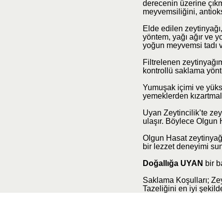
derecenin üzerine çıkm
meyvemsiliğini, antiok
Elde edilen zeytinyağı,
yöntem, yağı ağır ve yo
yoğun meyvemsi tadı ve
Filtrelenen zeytinyağı
kontrollü saklama yönte
Yumuşak içimi ve yükse
yemeklerden kızartmalar
Uyan Zeytincilik’te ze
ulaşır. Böylece Olgun H
Olgun Hasat zeytinyağı
bir lezzet deneyimi sun
Doğallığa UYAN
bir b
Saklama Koşulları; Zeyt
Tazeliğini en iyi şekil