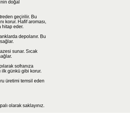
inin doğal
reden geçirilir. Bu
nı korur. Hafif aroması,
 hitap eder.
tanklarda depolanır. Bu
sağlar.
pazesi sunar. Sıcak
sağlar.
pılarak sofranıza
 ilk günkü gibi korur.
ru üretimi temsil eden
palı olarak saklayınız.