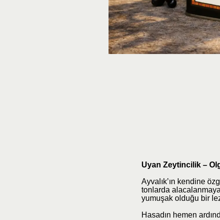
Uyan Zeytincilik – O
Ayvalık’ın kendine özgü
tonlarda alacalanmaya 
yumuşak olduğu bir lezz
Hasadın hemen ardından