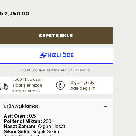
₺ 2,750.00
SEPETE EKLE
1.500 TL ve üzeri
10 gün içinde
siparişlerinizde
iade değişim
kargo ücretsiz
Ürün Açıklaması
Asit Oranı:
0,5
Polifenol Miktarı:
200+
Hasat Zamanı:
Olgun Hasat
Sıkım Şekli:
Soğuk Sıkım