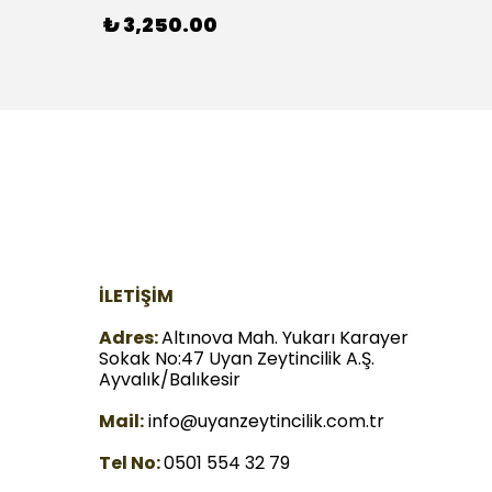
₺ 3,250.00
₺ 60
İLETİŞİM
Adres:
Altınova Mah. Yukarı Karayer
Sokak No:47 Uyan Zeytincilik A.Ş.
Ayvalık/Balıkesir
Mail:
info@uyanzeytincilik.com.tr
Tel No:
0501 554 32 79