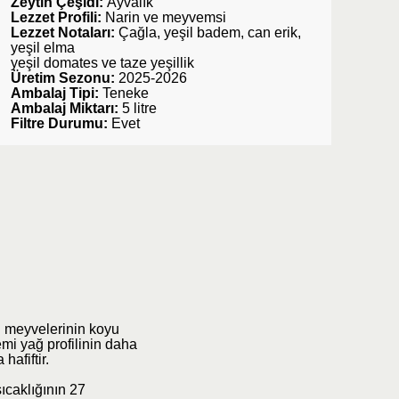
Zeytin Çeşidi:
Ayvalık
Lezzet Profili:
Narin ve meyvemsi
Lezzet Notaları:
Çağla, yeşil badem, can erik,
yeşil elma
yeşil domates ve taze yeşillik
Üretim Sezonu:
2025-2026
Ambalaj Tipi:
Teneke
Ambalaj Miktarı:
5 litre
Filtre Durumu:
Evet
in meyvelerinin koyu
mi yağ profilinin daha
afiftir.
ıcaklığının 27