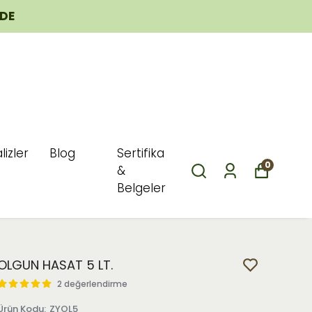
ÖDE
lizler
Blog
Sertifika
0
&
Belgeler
OLGUN HASAT 5 LT.
2 değerlendirme
Ürün Kodu
:
ZYOL5