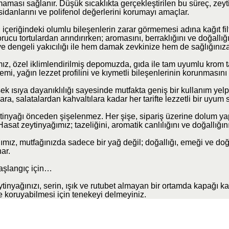
aması sağlanır. Düşük sıcaklıkta gerçekleştirilen bu süreç, zeyt
sidanlarını ve polifenol değerlerini korumayı amaçlar.
 içeriğindeki olumlu bileşenlerin zarar görmemesi adına kağıt filt
rucu tortulardan arındırırken; aromasını, berraklığını ve doğallığı
 dengeli yakıcılığı ile hem damak zevkinize hem de sağlığınıza
mız, özel iklimlendirilmiş depomuzda, gıda ile tam uyumlu krom 
mi, yağın lezzet profilini ve kıymetli bileşenlerinin korunmasını 
k ısıya dayanıklılığı sayesinde mutfakta geniş bir kullanım yel
a, salatalardan kahvaltılara kadar her tarifte lezzetli bir uyum 
ytinyağı önceden şişelenmez. Her şişe, sipariş üzerine dolum ya
asat zeytinyağımız; tazeliğini, aromatik canlılığını ve doğallığını
mız, mutfağınızda sadece bir yağ değil; doğallığı, emeği ve doğ
ar.
aşlangıç için…
inyağınızı, serin, ışık ve rutubet almayan bir ortamda kapağı ka
de koruyabilmesi için tenekeyi delmeyiniz.