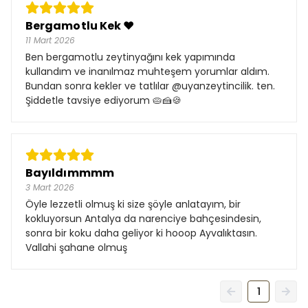
Bergamotlu Kek ❤
11 Mart 2026
Ben bergamotlu zeytinyağını kek yapımında
kullandım ve inanılmaz muhteşem yorumlar aldım.
Bundan sonra kekler ve tatlılar @uyanzeytincilik. ten.
Şiddetle tavsiye ediyorum 🥧🍰🍪
Bayıldımmmm
3 Mart 2026
Öyle lezzetli olmuş ki size şöyle anlatayım, bir
kokluyorsun Antalya da narenciye bahçesindesin,
sonra bir koku daha geliyor ki hooop Ayvalıktasın.
Vallahi şahane olmuş
1