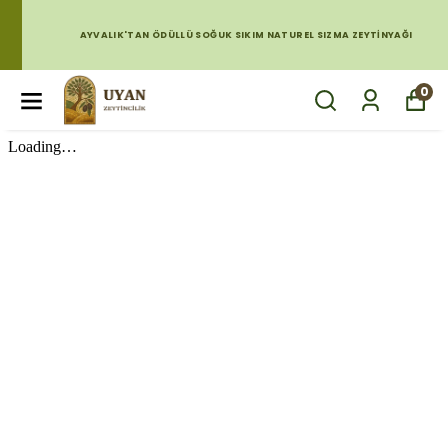
AYVALIK'TAN ÖDÜLLÜ SOĞUK SIKIM NATUREL SIZMA ZEYTINYAĞI
0