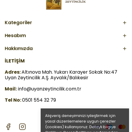
Kategoriler
Hesabım
Hakkımızda
İLETİŞİM
Adres:
Altınova Mah. Yukarı Karayer Sokak No:47
Uyan Zeytincilik A.Ş. Ayvalık/Balıkesir
Mail:
info@uyanzeytincilik.com.tr
Tel No:
0501 554 32 79
Alışveriş deneyiminizi iyileştirmek için
yasal düzenlemelere uygun çerezler
(cookies) kullanıyoruz. Detaylı bilgiye