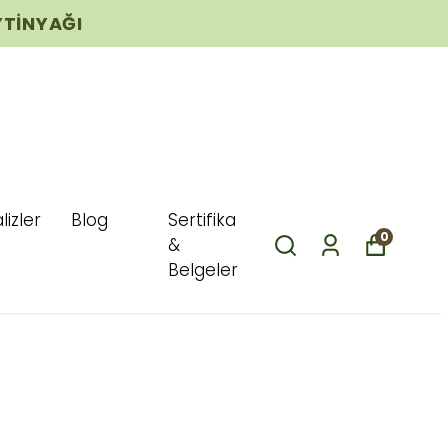
YTINYAĞI
lizler
Blog
Sertifika
0
&
Belgeler