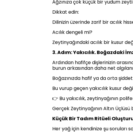
Ağzınıza çok küçük bir yudum zeytiny
Dikkat edin:
Dilinizin üzerinde zarif bir acılık his
Acılık dengeli mi?
Zeytinyağındaki acılık bir kusur deği
3. Adım: Yakıcılık. Boğazdaki İm
Ardından hafifçe dişlerinizin arası
burun arkasından daha net algılan
Boğazınızda hafif ya da orta şiddet
Bu vurup geçen yakıcılık kusur değil,
👉 Bu yakıcılık, zeytinyağının poli
Gerçek Zeytinyağının Altın Üçlüsü bu
Küçük Bir Tadım Ritüeli Oluştur
Her yağ için kendinize şu soruları so