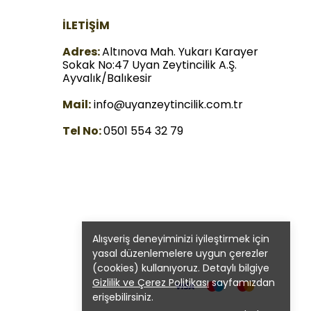
İLETİŞİM
Adres:
Altınova Mah. Yukarı Karayer
Sokak No:47 Uyan Zeytincilik A.Ş.
Ayvalık/Balıkesir
Mail:
info@uyanzeytincilik.com.tr
Tel No:
0501 554 32 79
Alışveriş deneyiminizi iyileştirmek için
yasal düzenlemelere uygun çerezler
(cookies) kullanıyoruz. Detaylı bilgiye
Gizlilik ve Çerez Politikası
sayfamızdan
erişebilirsiniz.