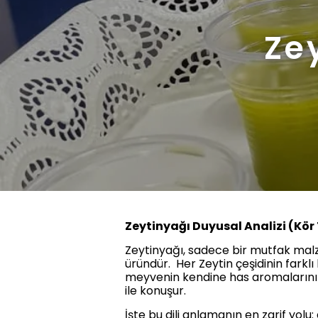
Zey
Zeytinyağı Duyusal Analizi (Kör 
Zeytinyağı, sadece bir mutfak malze
üründür. Her Zeytin çeşidinin farklı 
meyvenin kendine has aromalarını b
ile konuşur.
İşte bu dili anlamanın en zarif yolu: