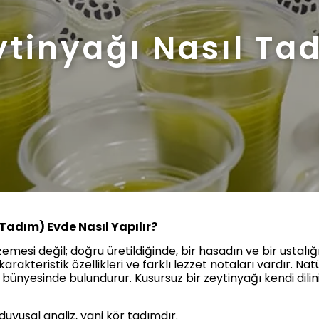
tinyağı Nasıl Tad
Tadım) Evde Nasıl Yapılır?
mesi değil; doğru üretildiğinde, bir hasadın ve bir ustalığ
karakteristik özellikleri ve farklı lezzet notaları vardır. Na
ünyesinde bulundurur. Kusursuz bir zeytinyağı kendi dilini
 duyusal analiz, yani kör tadımdır.