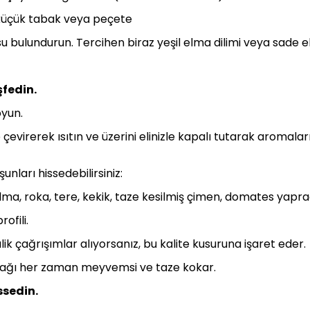
 küçük tabak veya peçete
 bulundurun. Tercihen biraz yeşil elma dilimi veya sade e
şfedin.
oyun.
evirerek ısıtın ve üzerini elinizle kapalı tutarak aromala
unları hissedebilirsiniz:
elma, roka, tere, kekik, taze kesilmiş çimen, domates yapra
ofili.
lik çağrışımlar alıyorsanız, bu kalite kusuruna işaret eder.
inyağı her zaman meyvemsi ve taze kokar.
ssedin.