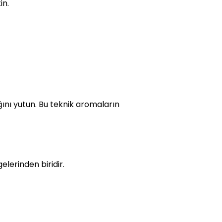
in.
ğını yutun. Bu teknik aromaların
elerinden biridir.