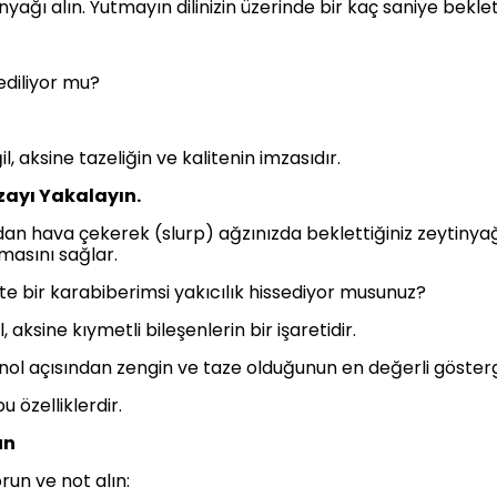
ağı alın. Yutmayın dilinizin üzerinde bir kaç saniye beklet
sediliyor mu?
l, aksine tazeliğin ve kalitenin imzasıdır.
zayı Yakalayın.
ndan hava çekerek (slurp) ağzınızda beklettiğiniz zeytinya
masını sağlar.
te bir karabiberimsi yakıcılık hissediyor musunuz?
 aksine kıymetli bileşenlerin bir işaretidir.
fenol açısından zengin ve taze olduğunun en değerli gösterg
 özelliklerdir.
un
run ve not alın: