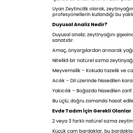
Uyan Zeytincilik olarak, zeytinyağı
profesyonellerin kullandığı bu yakl
Duyusal Analiz Nedir?
Duyusal analiz; zeytinyağını şişes
sanatıdır.
Amaç, önyargılardan arınarak yağı
Nitelikli bir natürel sızma zeytinya
Meyvemsilik – Kokuda tazelik ve can
Acılık – Dil üzerinde hissedilen kar
Yakıcılık – Boğazda hissedilen zarif
Bu üçlü; doğru zamanda hasat edile
Evde Tadım İçin Gerekli Olanlar
2 veya 3 farklı natürel sızma zeyti
Küçük cam bardaklar, bu bardaklar