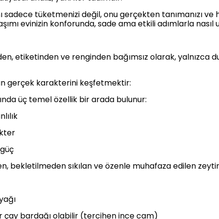
nı sadece tüketmenizi değil, onu gerçekten tanımanızı ve hi
aşımı evinizin konforunda, sade ama etkili adımlarla nasıl 
inden, etiketinden ve renginden bağımsız olarak, yalnızca 
n gerçek karakterini keşfetmektir:
ğında üç temel özellik bir arada bulunur:
lılık
akter
 güç
n, bekletilmeden sıkılan ve özenle muhafaza edilen zeyti
nyağı
 çay bardağı olabilir (tercihen ince cam)